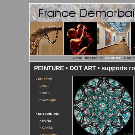
HOME
|
PORTFOLIO
|
PEINTURE
|
PUBLIC
PEINTURE • DOT ART • supports r
•
POURING
> 2025
> 2019
> catalogue
•
DOT PAINTING
> ROND
> CARRÉ
> catalogue