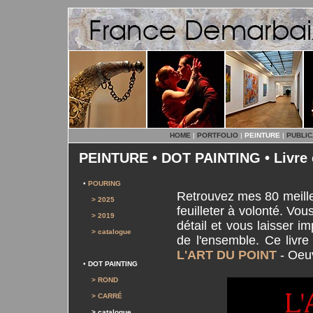
HOME
|
PORTFOLIO
|
PEINTURE
|
PUBLIC
PEINTURE • DOT PAINTING • Livre 
•
POURING
Retrouvez mes 80 meille
> 2025
feuilleter à volonté. Vou
> 2019
détail et vous laisser i
> catalogue
de l'ensemble. Ce livre
L'ART DU POINT
- Oeu
•
DOT PAINTING
> ROND
> CARRÉ
> catalogue